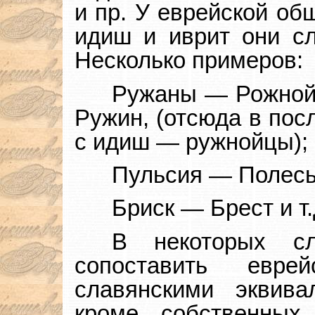
и пр. У еврейской об
идиш и иврит они сл
Несколько примеров:
Ружаны — Рожной,
Ружин, (отсюда в пос
с идиш — ружнойцы);
Пульсия — Полесь
Бриск — Брест и т.
В некоторых с
сопоставить евре
славянскими эквива
кроме собственных 