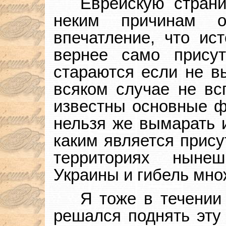
Еврейскую страни
неким причинам о
впечатление, что ис
вернее само прису
стараются если не вы
всяком случае не вс
известны основные фа
нельзя же вымарать и
каким является прису
территориях ныне
Украины и гибель мно
Я тоже в течении
решался поднять эту 