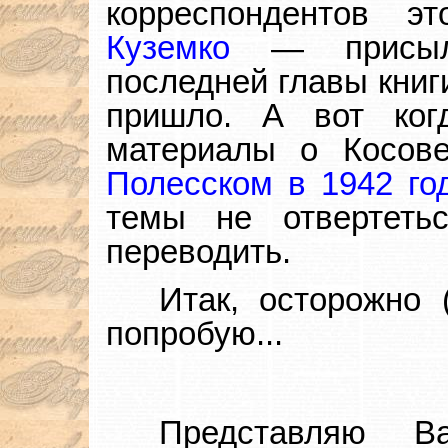
корреспондентов 
Куземко
— присыла
последней главы книги
пришло. А вот ког
материалы о Косове
Полесском в 1942 го
темы не отвертеть
переводить.
Итак, осторожно 
попробую...
Представляю В