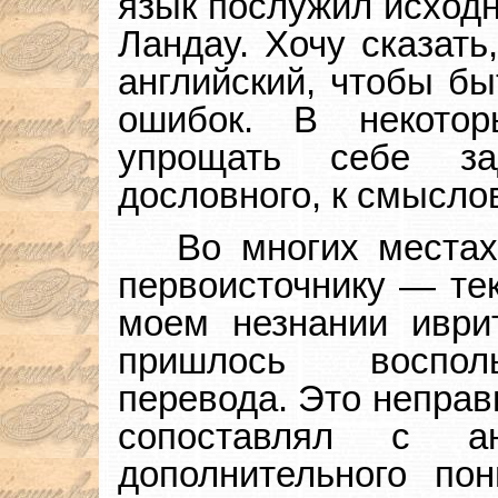
язык послужил исходн
Ландау. Хочу сказать
английский, чтобы бы
ошибок. В некотор
упрощать себе за
дословного, к смысло
Во многих местах
первоисточнику — тек
моем незнании иврит
пришлось восполь
перевода. Это неправи
сопоставлял с ан
дополнительного пон