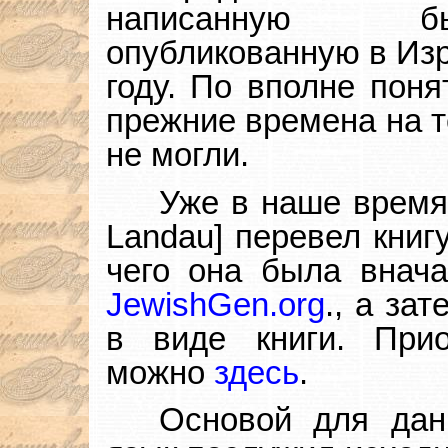
написанную б
опубликованную в Изр
году. По вполне поня
прежние времена на т
не могли.
Уже в наше время
Landau] перевел книг
чего она была внача
JewishGen.org
., а за
в виде книги. При
можно
здесь
.
Основой для дан