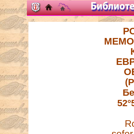
Р
МЕМО
ЕВ
О
(
Бе
52°5
R
sefer