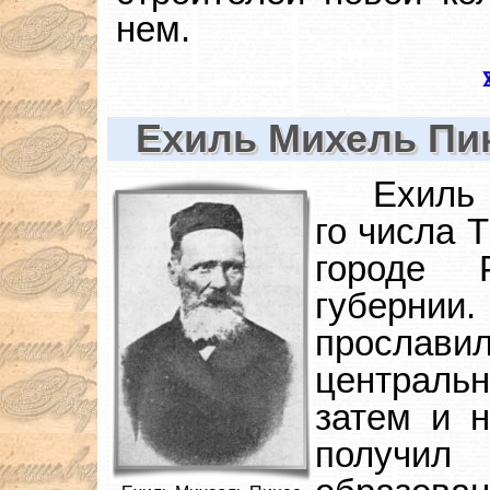
нем.
Ехиль Михель Пи
Ехиль 
го числа 
городе 
губерн
прославил
централь
затем и 
получи