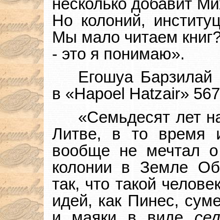
несколько добавит Ми
Но колоний, институ
Мы мало читаем книг
- это я понимаю».
Егошуа Барзила
в «Hapoel Hatzair» 567
«Семьдесят лет н
Литве, в то время 
вообще не мечтал о
колонии в Земле Об
так, что такой челов
идей, как Пинес, сум
и маяки в виде
сел