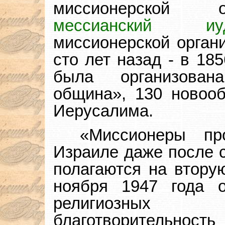
миссионерской 
мессианский иуд
миссионерской орган
сто лет назад - в 18
была организована
община», 130 новоо
Иерусалима.
«Миссионеры пр
Израиле даже после с
полагаются на втору
ноября 1947 года о
религиозных
благотворительност