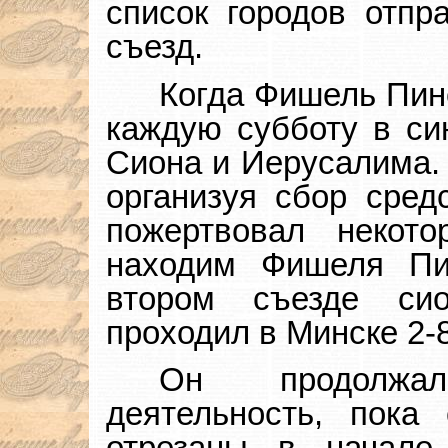
список городов отпр
съезд.
Когда Фишель Пин
каждую субботу в си
Сиона и Иерусалима. 
организуя сбор сре
пожертвовал некот
находим Фишеля Пи
втором съезде сио
проходил в Минске 2-8
Он продолжа
деятельность, пок
отрезаны в начале