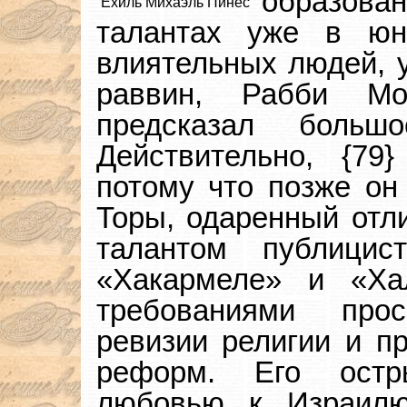
образова
Ехиль Михаэль Пинес
талантах уже в ю
влиятельных людей, 
раввин, Рабби Мо
предсказал больш
Действительно, {79
потому что позже он 
Торы, одаренный отл
талантом публици
«Хакармеле» и «Ха
требованиями про
ревизии религии и п
реформ. Его остр
любовью к Израил