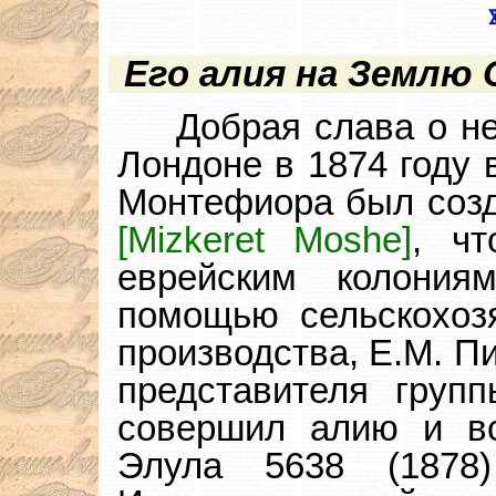
Его алия на Землю
Добрая слава о не
Лондоне в 1874 году 
Монтефиора был соз
[Mizkeret Moshe]
, чт
еврейским колони
помощью сельскохозя
производства, Е.М. П
представителя груп
совершил алию и вс
Элула 5638 (1878