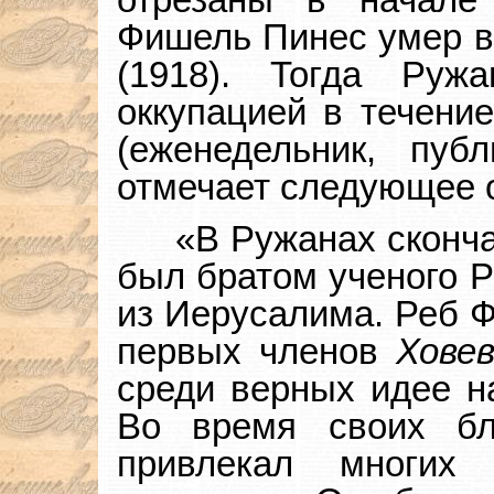
Фишель Пинес умер во
(1918). Тогда Ру
оккупацией в течение
(еженедельник, пуб
отмечает следующее о
«В Ружанах сконч
был братом ученого 
из Иерусалима. Реб 
первых членов
Ховев
среди верных идее н
Во время своих бл
привлекал многих