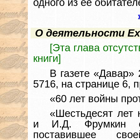
одного из ее обитател
О деятельности Ех
[Эта глава отсутс
книги]
В газете «Давар» 
5716, на странице 6, 
«60 лет войны про
«Шестьдесят лет 
и И.Д. Фрумкин с
поставившее св