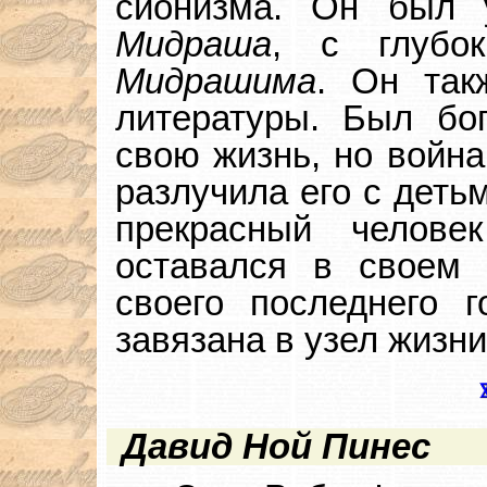
сионизма. Он был 
Мидраша
, с глубо
Мидрашима
. Он так
литературы. Был бо
свою жизнь, но война
разлучила его с деть
прекрасный челов
оставался в своем 
своего последнего 
завязана в узел жизн
Давид Ной Пинес