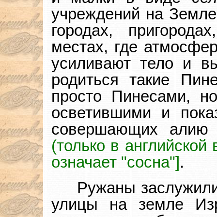
учреждений на Земле 
городах, пригорода
местах, где атмосфе
усиливают тело и в
родиться такие Пин
просто Пинесами, но
осветившими и пока
совершающих алию
(только в английской 
означает "сосна"]
.
Ружаны заслужил
улицы на земле Изр