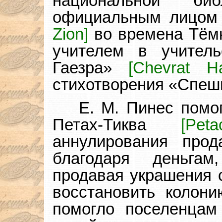
национальной би
официальным лицом
Zion]
во времена Тём
учителем в учитель
Гаезра»
[Chevrat Ha
стихотворения «Спеши
Е. М. Пинес помо
Петах-Тиква
[Pet
аннулирования про
благодаря деньга
продавая украшения 
восстановить колон
помогло поселенцам