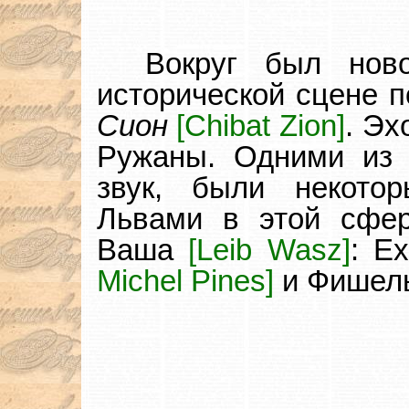
Вокруг был нов
исторической сцене 
Cион
[Chibat Zion]
. Эх
Ружаны. Одними из 
звук, были некото
Львами в этой сфе
Ваша
[Leib Wasz]
: Е
Michel Pines]
и Фишел