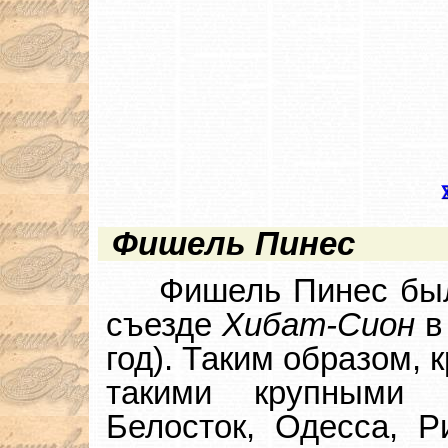
Фишель Пинес
Фишель Пинес был
съезде
Хибат-Cион
в 
год). Таким образом,
такими крупными 
Белосток, Одесса, Ри