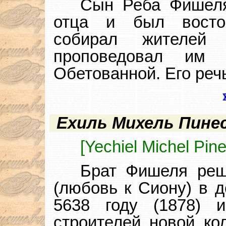
Сын Реба Фишеля
отца и был восто
собирал жителей
проповедовал им
Обетованной. Его реч
Ехиль Михель Пине
[Yechiel Michel Pine
Брат Фишеля ре
(любовь к Сиону) в 
5638 году (1878)
строителей новой ко