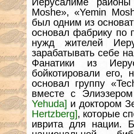
Иерусалиме районы 
Moshe», «Yemin Mosh
был одним из основат
основал фабрику по 
нужд жителей Иеру
зарабатывать себе на
Фанатики из Иеру
бойкотировали его, 
основал группу «Tech
вместе с Элиэзеро
Yehuda]
и доктором З
Hertzberg]
, которые с
иврита для нации. 