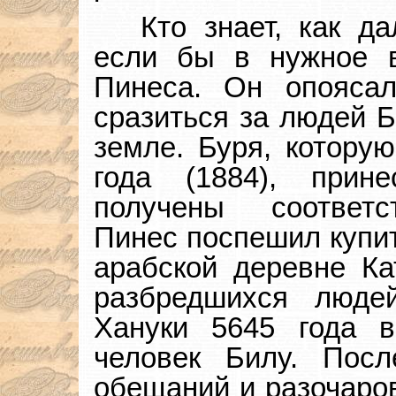
Кто знает, как д
если бы в нужное в
Пинеса. Он опояса
сразиться за людей Б
земле. Буря, котору
года (1884), при
получены соответс
Пинес поспешил купит
арабской деревне Ка
разбредшихся люде
Хануки 5645 года 
человек Билу. Пос
обещаний и разочаров