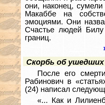
они, наконец, сумели
Макаббе на собст
эмоциями. Они назва
Счастье людей Билу
границ.
Скорбь об ушедши
После его смерти
Рабинович в «статьях
(24) написал следующ
«... Как и Лилиен