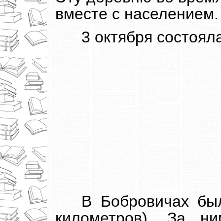
вместе с населением.
3 октября состоял
В Бобровичах бы
километров). За н