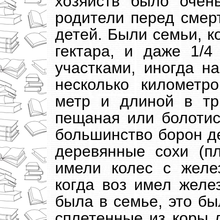
хозяйств было очен
родители перед смер
детей. Были семьи, к
гектара, и даже 1/4
участками, иногда н
несколько километр
метр и длиной в тр
пещаная или болотис
большинство борон д
деревянные сохи (пл
имели колес с желе
когда воз имел желе
была в семье, это б
сплетенные из коры 