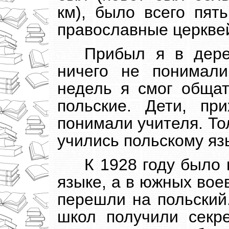
км), было всего пять
православные церквей
Прибыл я в дер
ничего не понимали
недель я смог обща
польские. Дети, пр
понимали учителя. То
учились польскому язы
К 1928 году было
языке, а в южных вое
перешли на польский.
школ получили секре