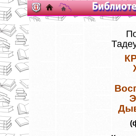
По
Таде
К
Вос
Э
Дыв
(