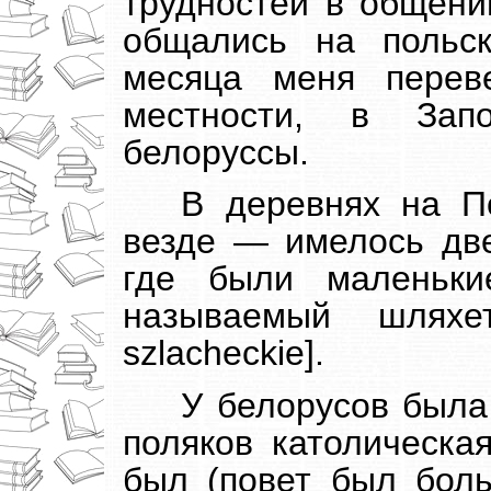
трудностей в общен
общались на польс
месяца меня перев
местности, в Зап
белоруссы.
В деревнях на П
везде — имелось две
где были маленьки
называемый шляхет
szlacheckie].
У белорусов была
поляков католическая
был (повет был бол