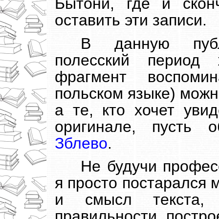
Бытони, где и скон
оставить эти записи.
В данную пуб
полесский период
фрагмент воспоми
польском языке) мож
а те, кто хочет уви
оригинале, пусть 
Зблево
.
Не будучи профес
я просто постарался 
и смысл текста,
правильности постро