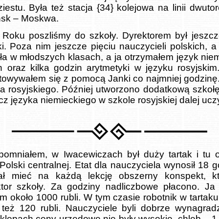
iestu. Była też stacja {34} kolejowa na linii dwut
ińsk – Moskwa.
oku poszliśmy do szkoły. Dyrektorem był jeszcze
ki. Poza nim jeszcze pięciu nauczycieli polskich, a
ła w młodszych klasach, a ja otrzymałem język nie
h oraz kilka godzin arytmetyki w języku rosyjskim.
towywałem się z pomocą Janki co najmniej godzinę.
a rosyjskiego. Później utworzono dodatkową szkołę 
ecz języka niemieckiego w szkole rosyjskiej dalej ucz
pomniałem, w Iwacewiczach był duży tartak i tu os
 Polski centralnej. Etat dla nauczyciela wynosił 18 
ał mieć na każdą lekcję obszerny konspekt, kt
ktor szkoły. Za godziny nadliczbowe płacono. Ja
em około 1000 rubli. W tym czasie robotnik w tartaku 
 też 120 rubli. Nauczyciele byli dobrze wynagrad
klepach ceny urzędowe nie były wysokie, chleb – 1 