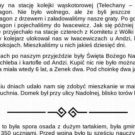
my na stację kolejki wąskotorowej (Telechany – 
gon. Nie było wolnego, ale że byli jeszcze p
agon z drzewem i załadowaliśmy nasze graty. Po god
agon i pojechaliśmy do Iwacewicz. Jak się później
przyjechało na stacje czterech z Komitetu z Wólki
y kolejarz ulokował nas w Iwacewiczach u Andzi, 
okojach. Mieszkaliśmy u nich jakieś dziesięć dni.
niach po naszym przyjeździe były Święta Bożego Na
 chleba i kartofle od Andzi. Kupić nic nie było moż
 miała wtedy 6 lat, a Zenek dwa. Pod choinkę dwa j
ciu dniach udało nam się zdobyć mieszkanie w ma
kuchnia. Domek był przy ulicy Nadolnej, blisko torów
to była spora osada z dużym tartakiem, była gmina
z 350 uczniami. Przed wojną było tu sześciu nauczyci