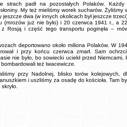
e strach padł na pozostałych Polaków. Każdy 
słoniny. My też mieliśmy worek sucharów. Żyliśmy 
 jeszcze dwa (w innych okolicach był jeszcze trzeci
u (mrozów już nie było) i 20 czerwca 1941 r., a 
ę z Rosją i część tego transportu poginęła – mó
ozach deportowano około miliona Polaków. W 1941
rował i przy końcu czerwca zmarł. Sam ochrz
asie nie było, bo sowiecki uciekł przed Niemcami, 
i bombardowali też Iwacewicze.
liśmy przy Nadolnej, blisko torów kolejowych, d
z Januszkiem i uszliśmy za osadę do kościoła. Tam by
 skryło.