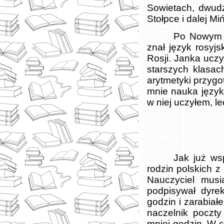
Sowietach, dwudz
Stołpce i dalej M
Po Nowym R
znał język rosyjs
Rosji. Janka uczy
starszych klasac
arytmetyki przygo
mnie nauka język
w niej uczyłem, l
Jak już ws
rodzin polskich z
Nauczyciel musi
podpisywał dyre
godzin i zarabiał
naczelnik poczty
mniej godzin. W s