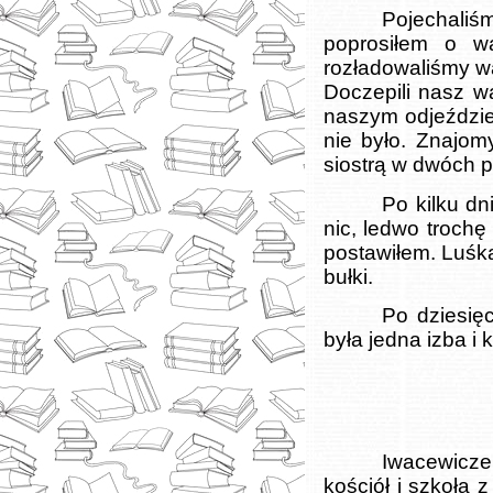
Pojechaliś
poprosiłem o wa
rozładowaliśmy w
Doczepili nasz w
naszym odjeździe 
nie było. Znajom
siostrą w dwóch p
Po kilku d
nic, ledwo trochę
postawiłem. Luśka
bułki.
Po dziesię
była jedna izba i 
Iwacewicze 
kościół i szkoła 