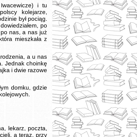
Iwacewicze) i tu
olscy kolejarze,
zinie był pociąg.
 dowiedziałem, po
 po nas, a nas już
która mieszkała z
rodzenia, a u nas
na. Jednak choinkę
ajka i dwie razowe
łym domku, gdzie
 kolejowych.
, lekarz, poczta,
eli, a teraz, przy