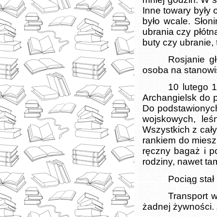
Inne towary były 
było wcale. Słon
ubrania czy płótn
buty czy ubranie, 
Rosjanie gł
osoba na stanowi
10 lutego 
Archangielsk do p
Do podstawionych
wojskowych, leś
Wszystkich z cał
rankiem do miesz
ręczny bagaż i p
rodziny, nawet tam
Pociąg stał 
Transport 
żadnej żywności. 