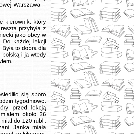
orowej Warszawa –
 kierownik, który
 reszta przybyła z
miecki jako obcy w
 Do każdej lekcji
 Była to dobra dla
polską i ja wtedy
yłem.
iedliło się sporo
godzin tygodniowo.
óry przed lekcją
 miałem około 26
miał do 120 rubli,
zani. Janka miała
rubel za kilogram.