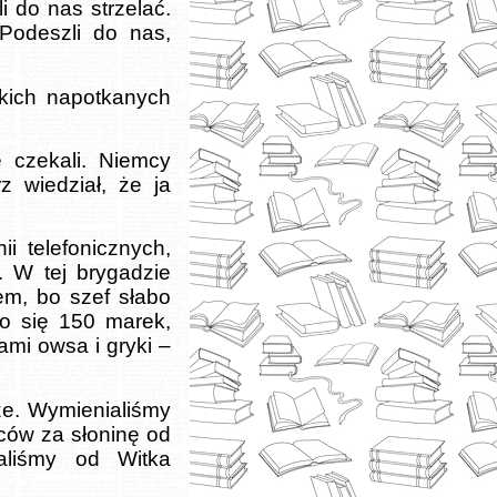
i do nas strzelać.
 Podeszli do nas,
tkich napotkanych
 czekali. Niemcy
z wiedział, że ja
i telefonicznych,
. W tej brygadzie
iem, bo szef słabo
ło się 150 marek,
ami owsa i gryki –
ze. Wymienialiśmy
ców za słoninę od
aliśmy od Witka