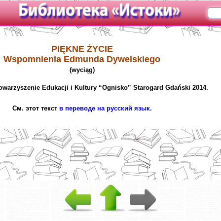
PIĘKNE ŻYCIE
Wspomnienia Edmunda Dywelskiego
(wyciąg)
owarzyszenie Edukacji i Kultury “Ognisko” Starogard Gdański 2014.
См. этот текст
в переводе на русский язык
.