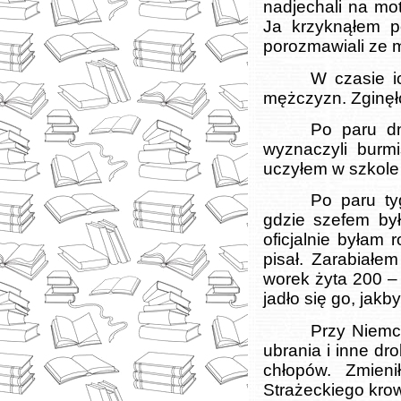
nadjechali na mot
Ja krzyknąłem po
porozmawiali ze m
W czasie i
mężczyzn. Zginęł
Po paru dn
wyznaczyli burmi
uczyłem w szkole
Po paru ty
gdzie szefem był
oficjalnie byłam 
pisał. Zarabiałe
worek żyta 200 – 
jadło się go, jakby
Przy Niemc
ubrania i inne d
chłopów. Zmien
Strażeckiego kro