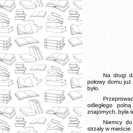
Na drugi d
połowy domu już 
było.
Przeprowa
odległego poln
znajomych, była t
Niemcy do 
strzały w mieście