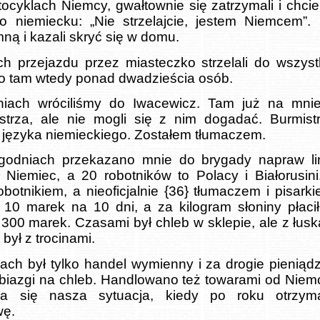
ocyklach Niemcy, gwałtownie się zatrzymali i chciel
 niemiecku: „Nie strzelajcie, jestem Niemcem”.
ną i kazali skryć się w domu.
ch przejazdu przez miasteczko strzelali do wszys
o tam wtedy ponad dwadzieścia osób.
iach wróciliśmy do Iwacewicz. Tam już na mnie
strza, ale nie mogli się z nim dogadać. Burmistr
 języka niemieckiego. Zostałem tłumaczem.
godniach przekazano mnie do brygady napraw lini
 Niemiec, a 20 robotników to Polacy i Białorusini
robotnikiem, a nieoficjalnie {36} tłumaczem i pisark
m 10 marek na 10 dni, a za kilogram słoniny płaci
300 marek. Czasami był chleb w sklepie, ale z łusk
 był z trocinami.
ach był tylko handel wymienny i za drogie pieniąd
robiazgi na chleb. Handlowano też towarami od Niem
iła się nasza sytuacja, kiedy po roku otrzym
wę.