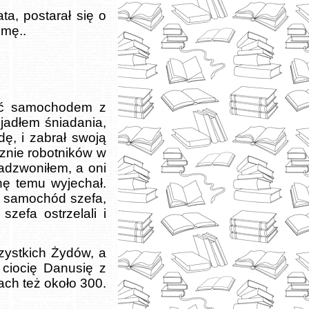
ta, postarał się o
omę..
ać samochodem z
jadłem śniadania,
dę, i zabrał swoją
cznie robotników w
adzwoniłem, a oni
nę temu wyjechał.
a samochód szefa,
zefa ostrzelali i
zystkich Żydów, a
j ciocię Danusię z
ch też około 300.