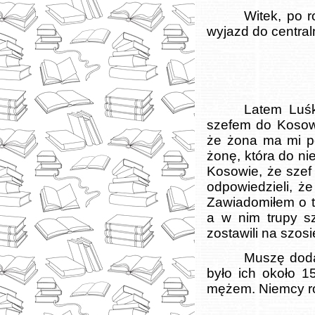
Witek, po r
wyjazd do centraln
Latem Luś
szefem do Kosowa
że żona ma mi póź
żonę, która do ni
Kosowie, że szef
odpowiedzieli, ż
Zawiadomiłem o t
a w nim trupy sz
zostawili na szosi
Muszę doda
było ich około 15
mężem. Niemcy ro