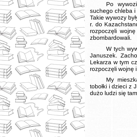
Po wywozi
suchego chleba i 
Takie wywozy były
r. do Kazachstan
rozpoczęli wojn
zbombardowali.
W tych wyw
Januszek. Zacho
Lekarza w tym cz
rozpoczęli wojnę 
My mieszka
tobołki i dzieci 
dużo ludzi się tam