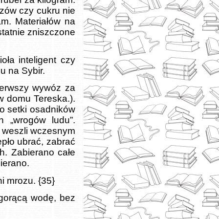
czów czy cukru nie
am. Materiałów na
statnie zniszczone
oła inteligent czy
 na Sybir.
pierwszy wywóz za
 w domu Tereska.).
o setki osadników
h „wrogów ludu”.
) weszli wczesnym
pło ubrać, zabrać
h. Zabierano całe
bierano.
ni mrozu. {35}
 gorącą wodę, bez