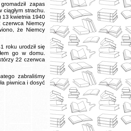
gromadził zapas
w ciągłym strachu.
) 13 kwietnia 1940
22 czerwca Niemcy
wiono, że Niemcy
 roku urodził się
ciłem go w domu.
którzy 22 czerwca
latego zabraliśmy
ła piwnica i dosyć