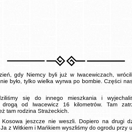
zień, gdy Niemcy byli już w Iwacewiczach, wróci
nie było, tylko wielka wyrwa po bombie. Części na
dziliśmy się do innego mieszkania i wyjecha
ą drogą od Iwacewicz 16 kilometrów. Tam zatr
eż tam rodzina Strażeckich.
Kosowa jeszcze nie weszli. Dopiero na drugi dz
. Ja z Witkiem i Mańkiem wyszliśmy do ogrodu przy u