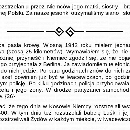
ozstrzelaniu przez Niemców jego matki, siostry i bra
ej Polski. Za nasze jesionki otrzymaliśmy siano i sł
ka pasła krowę. Wiosną 1942 roku miałem jech
 (szosą 25 kilometrów). Wymawiałem się, że nie 
niej przynieść i Niemiec zgodził się, że nie poja
ego przyjechała z Berlina. Ja zawiadomiłem telefoni
 do nich jedzie. Po paru godzinach znów do nich z
e szef powinien już być w Iwacewiczach, bo godzi
ym policję. Po kilku godzinach policja przyholował
efa i jego żony. W drodze partyzanci samochód s
e. {36}
ć, że tego dnia w Kosowie Niemcy rozstrzelali ws
00. W tym dniu też rozstrzelali babcię Luśki i je
zstrzeliwali Żydów w każdym mieście, w Iwacewicza