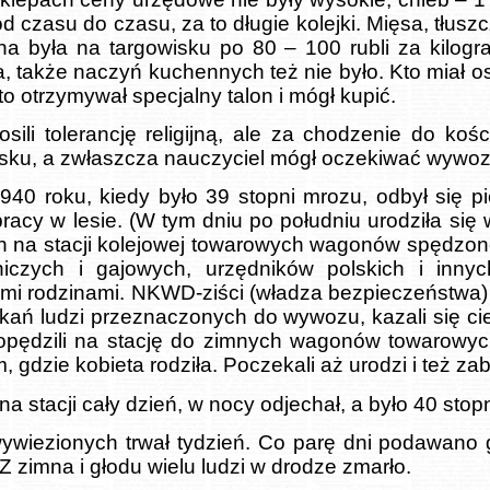
od czasu do czasu, za to długie kolejki. Mięsa, tłusz
ina była na targowisku po 80 – 100 rubli za kilogr
a, także naczyń kuchennych też nie było. Kto miał o
to otrzymywał specjalny talon i mógł kupić.
osili tolerancję religijną, ale za chodzenie do kości
sku, a zwłaszcza nauczyciel mógł oczekiwać wywozu
1940 roku, kiedy było 39 stopni mrozu, odbył się 
racy w lesie. (W tym dniu po południu urodziła się
 na stacji kolejowej towarowych wagonów spędzon
niczych i gajowych, urzędników polskich i innyc
ymi rodzinami. NKWD-ziści (władza bezpieczeństwa
kań ludzi przeznaczonych do wywozu, kazali się cie
opędzili na stację do zimnych wagonów towarowyc
, gdzie kobieta rodziła. Poczekali aż urodzi i też za
na stacji cały dzień, w nocy odjechał, a było 40 stop
wywiezionych trwał tydzień. Co parę dni podawano
Z zimna i głodu wielu ludzi w drodze zmarło.