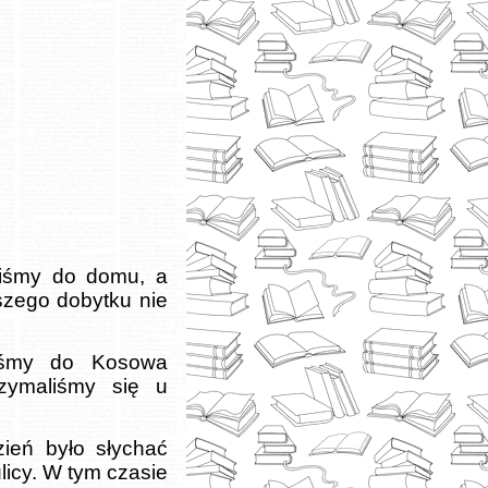
liśmy do domu, a
szego dobytku nie
liśmy do Kosowa
zymaliśmy się u
ień było słychać
licy. W tym czasie