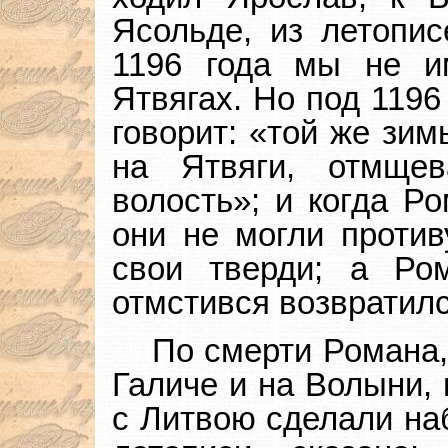
Ясольде, из летопис
1196 года мы не и
Ятвягах. Но под 1196
говорит: «той же зи
на Ятвяги, отмщев
волость»; и когда Р
они не могли против
свои тверди; а Ро
отмстився возвратилс
По смерти Романа,
Галиче и на Волыни, 
с Литвою сделали на