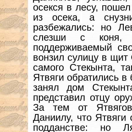
осекся в лесу, пошел
из осека, а снуз
разбежались: но Ле
слезши с коня, 
поддерживаемый св
вонзил сулицу в щит 
самого Стекынта, та
Ятвяги обратились в 
занял дом Стекынт
представил отцу ору
За тем от Ятвяго
Даниилу, что Ятвяги 
подданстве: но Л