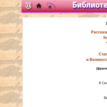
Рассказ
К
Стр
и Великого
(фрагм
В Си
С