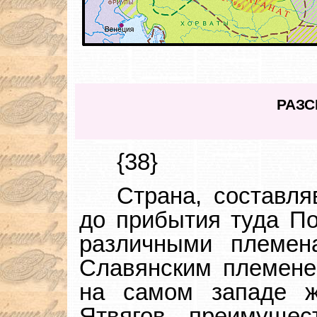
РАЗС
{38}
Страна, составля
до прибытия туда По
различными племен
Славянским племене
на самом западе ж
Ятвягов, преимущес