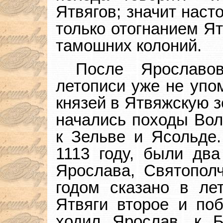
Ятвягов; значит наст
только отогнанием Ят
тамошних колоний.
После Ярославо
летописи уже не упо
князей в Ятвяжскую з
начались походы Вол
к Зельве и Ясольде.
1113 году, были два
Ярослава, Святополч
годом сказано в ле
Ятвяги второе и поб
ходил Ярослав, к 