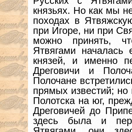
Русских с Ятвяга
князьях. Но как мы н
походах в Ятвяжску
при Игоре, ни при Св
можно принять, ч
Ятвягами началась 
князей, и именно 
Дреговичи и Поло
Полочане встретилис
прямых известий; но 
Полотска на юг, преж
Дреговичей до Припе
здесь была и пер
Ятвягами, они зде