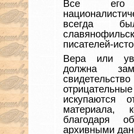
Все его 
националистич
всегда б
славянофиль
писателей-исто
Вера или ув
должна зам
свидетельс
отрицательные
искупаются о
материала, 
благодаря о
архивными дан