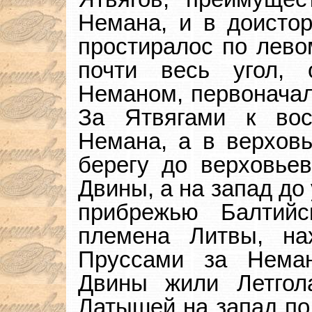
Немана, и в доистор
простиралос по левом
почти весь угол,
Неманом, первоначал
За Ятвягами к вос
Немана, а в верховь
берегу до верховье
Двины, а на запад до
прибрежью Балтий
племена Литвы, на
Пруссами за Нема
Двины жили Летгол
Латышей на запад по