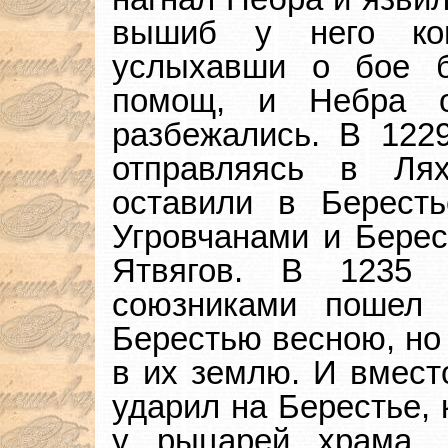
вышиб у него коп
услыхавши о бое б
помощ, и Небра о
разбежались. В 122
отправляясь в Ля
оставили в Берест
Угровчанами и Берес
Ятвягов. В 1235 
союзниками пошел
Берестью весною, но 
в их землю. И вмест
ударил на Берестье, 
у рыцарей храма, 