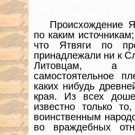
Происхождение Я
по каким источникам;
что Ятвяги по пр
принадлежали ни к Сл
Литовцам, а 
самостоятельное пл
каких нибудь древне
края. Из всех дош
известно только то
воинственным народо
во враждебных от