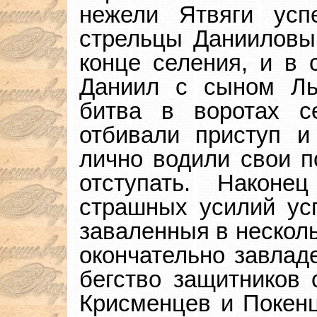
нежели Ятвяги успе
стрельцы Данииловы
конце селения, и в 
Даниил с сыном Ль
битва в воротах с
отбивали приступ и
лично водили свои п
отступать. Након
страшных усилий усп
заваленныя в несколь
окончательно завлад
бегство защитников 
Крисменцев и Покенц