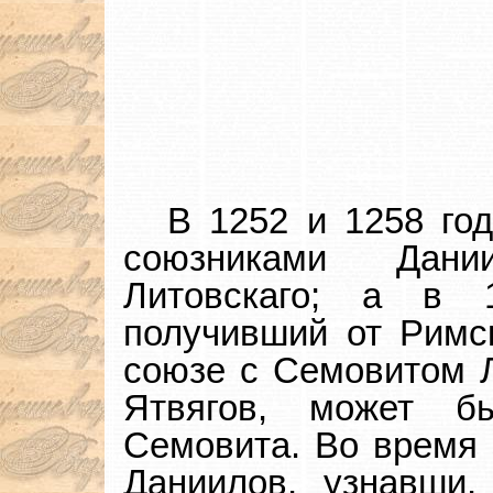
В 1252 и 1258 го
союзниками Дани
Литовскаго; а в 
получивший от Римск
союзе с Семовитом 
Ятвягов, может б
Семовита. Во время э
Даниилов, узнавши,