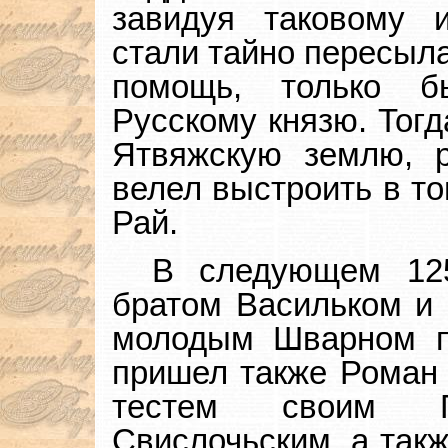
завидуя таковому 
стали тайно пересыла
помощь, только б
Русскому князю. Тогд
Ятвяжскую землю, 
велел выстроить в то
Рай.
В следующем 12
братом Васильком и
молодым Шварном п
пришел также Роман 
тестем своим 
Свислочьским, а так