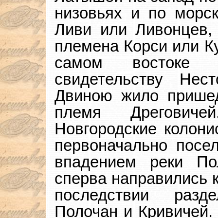
низовьях и по морс
Ливи или Ливонцев,
племена Корси или Ку
самом востоке 
свидетельству Не
Двиною жило прише
племя Дреговиче
Новгородские колони
первоначально посел
впадением реки По
сперва направились к
последствии разд
Полочан и Кривичей.