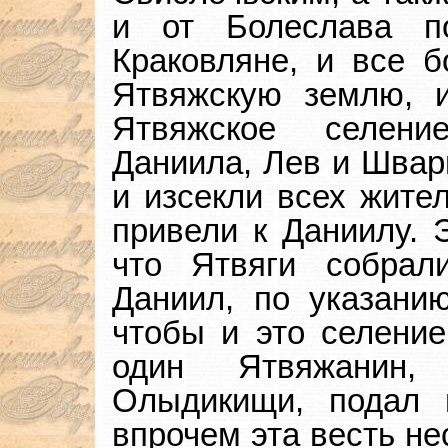
и от Болеслава п
Краковляне, и все 
Ятвяжскую землю, и
Ятвяжское селени
Даниила, Лев и Швар
и изсекли всех жител
привели к Даниилу. Э
что Ятвяги собрал
Даниил, по указанию
чтобы и это селение
один Ятвяжанин,
Олыдикищи, подал 
впрочем эта весть не