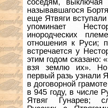
соседям, выключая 
называвшагося Бортям
еще Ятвяги вступали 
упоминает Нест
инородческих плем
отношения к Руси; п
встречается у Несто
этим годом сказано: 
взя землю их». Но
первый разь узнали Я
в договорной грамоте
в 945 году, в числе 
Ятвяг Гунарев; сл