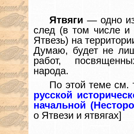
Ятвяги
— одно из
след (в том числе и
Ятвезь) на территор
Думаю, будет не лиш
работ, посвященн
народа.
По этой теме см.
русской историческ
начальной (Несторо
о Ятвези и ятвягах]