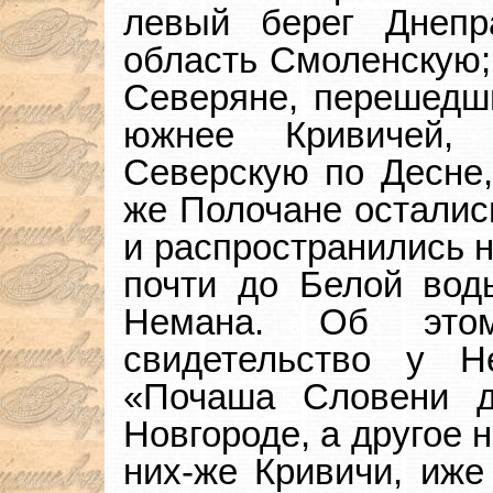
левый берег Днепр
область Смоленскую;
Северяне, перешедш
южнее Кривичей, 
Северскую по Десне,
же Полочане осталис
и распространились н
почти до Белой вод
Немана. Об эт
свидетельство у Не
«Почаша Словени д
Новгороде, а другое 
них-же Кривичи, иже