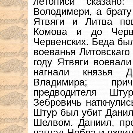
летописи сказано
Володимери, а брату
Ятвяги и Литва по
Комова и до Черв
Червенских. Беда бы
воеванья Литовскаго 
году Ятвяги воевали
нагнали князья 
Владимира; пр
предводителя Шту
Зебровичь наткнулис
Штур был убит Данил
Шелвом. Даниил, пр
нагнал Небра и язвил