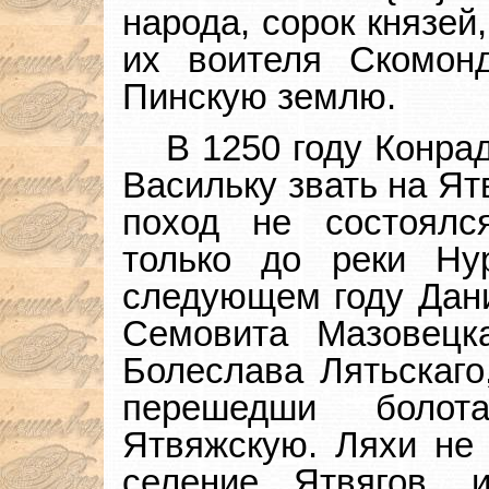
народа, сорок князей
их воителя Скомон
Пинскую землю.
В 1250 году Конра
Васильку звать на Ят
поход не состоялс
только до реки Ну
следующем году Дани
Семовита Мазовецк
Болеслава Лятьскаго
перешедши боло
Ятвяжскую. Ляхи не 
селение Ятвягов,