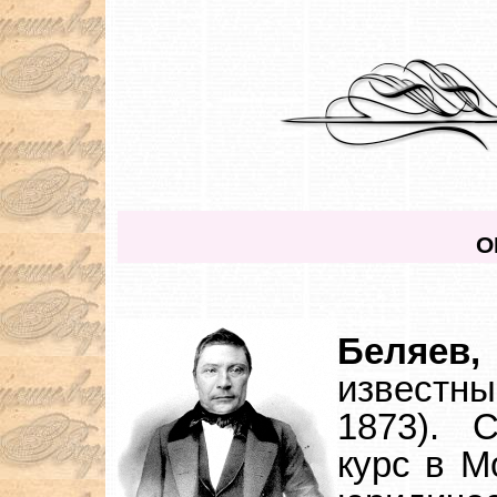
О
Беляе
известн
1873). 
курс в М