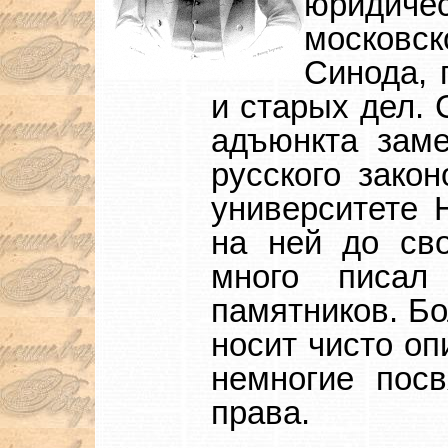
юридичес
московс
Синода, 
и старых дел. 
адъюнкта зам
русского зако
университете 
на ней до св
много писал
памятников. Бо
носит чисто оп
немногие пос
права.