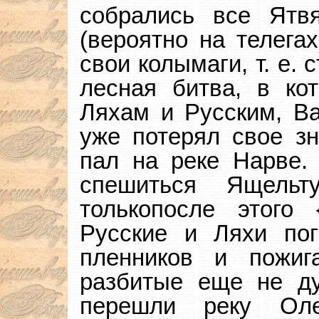
собрались все Ятв
(вероятно на телегах
свои колымаги, т. е.
лесная битва, в ко
Ляхам и Русским, В
уже потерял свое з
пал на реке Нарве.
спешиться Ящель
толькопосле этого 
Русские и Ляхи пог
пленников и пожиг
разбитые еще не ду
перешли реку Оле