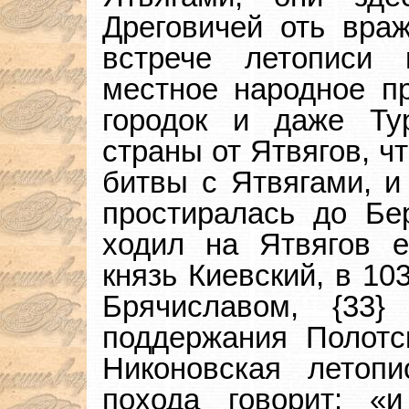
Дреговичей оть вра
встрече летописи
местное народное пр
городок и даже Ту
страны от Ятвягов, ч
битвы с Ятвягами, и
простиралась до Бе
ходил на Ятвягов е
князь Киевский, в 10
Брячиславом, {33}
поддержания Полотс
Никоновская летопи
похода говорит: «