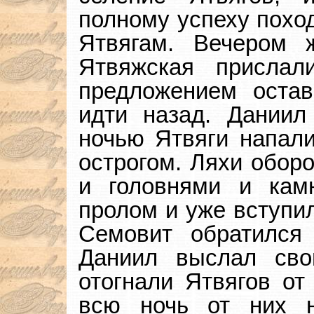
полному успеху похо
Ятвягам. Вечером
Ятвяжская присла
предложением оста
идти назад. Даниил
ночью Ятвяги напали
острогом. Ляхи оборо
и головнями и кам
пролом и уже вступил
Семовит обратился
Даниил выслал сво
отогнали Ятвягов от
всю ночь от них 