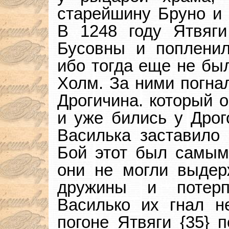
старейшину Бруно и 
В 1248 году Ятвяг
Бусовны и поплени
ибо тогда еще не бы
Холм. За ними погнал
Дрогичина. который о
и уже бились у Дрог
Василька заставило 
Бой этот был самым
они не могли выдер
дружины и потерп
Василько их гнал н
погоне Ятвяги {35} 