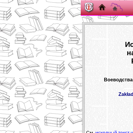
И
н
Воеводства 
Zakład
См.
исходный текст 