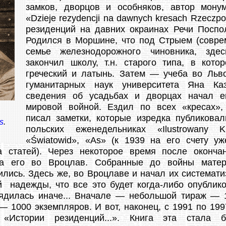
замков, дворцов и особняков, автор монум
«Dzieje rezydencji na dawnych kresach Rzeczpo
резиденций на давних окраинах Речи Поспол
Родился в Моршине, что под Стрыем (совре
семье железнодорожного чиновника, зде
закончил школу, т.н. старого типа, в кото
греческий и латынь. Затем — учеба во Льв
гуманитарных наук университета Яна Ка
сведения об усадьбах и дворцах начал 
мировой войной. Ездил по всех «кресах»,
писал заметки, которые изредка публикова
s
.
польских еженедельниках «Ilustrowany Ku
«Światowid», «As» (к 1939 на его счету у
а статей). Через некоторое время после оконча
ла его во Вроцлав. Собранные до войны матер
ились. Здесь же, во Вроцлаве и начал их системат
й надежды, что все это будет когда-либо опублико
ядилась иначе... Вначале — небольшой тираж — 
— 1000 экземпляров. И вот, наконец, с 1991 по 199
 «Истории резиденций...». Книга эта стала б