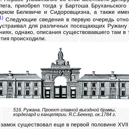
пега, приобрел тогда у Бартоша Бруханьского
арком Белевиче и Сидоровщизна, а также име
1)
Следующие сведения в первую очередь относ
устраивал для различных посещающих Ружану 
ниях, однако, описания существовавшего там в 
ытия происходили.
516. Ружана. Проект главной въездной брамы,
кордегард и канцелярии. Я.С.Беккер, ок.1784 г.
замок существовал еще в первой половине XVII 