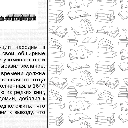
кции находим в
т свои обширные
е упоминает он и
выразил желание,
о времени должна
ованная от отца
олненная, в 1644
ю из редких книг,
емии, добавив к
едположить, что
ем к выводу, что