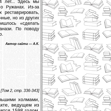
4 лет... Здесь мы
 о Ружанах. Из-за
 реставрировать,
ные, но из других
ришлось «сделать
анази. По поводу
ю.
Автор сайта — А.К.
[Том 2, стр. 336-343]
льшими холмами,
акте, ведущем из
ется 1598 годом.