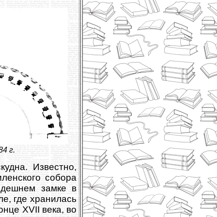
4 г.
удна. Известно,
иленского собора
здешнем замке в
ле, где хранилась
конце XVII века, во