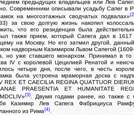
следием предыдущих владельцев или Лев Сапег
но. Современники описывали усадьбу Сапег в Ру
(2
замок на многоэтажных сводчатых подвалах»
633) за свою долгую жизнь накопил колоссаль
жить, что его резиденция была действительн
ыл также прием, который Сапега дал в 1617 
щему на Москву. Но его затмил другой, данный
ом надворным Казимиром Львом Сапегой (1609-1
ка, но уже ставшего монархом. Принимал в то
ава IV с королевой Цецилией Ренатой и неисч
лось четыре дня, после чего, в честь короле
амка была устроена мраморная доска с надп
V REX ET CAECILIA REGINA QUATTUOR DIERU
ZANAE PRAESENTIA ET HUMANITATE REG
(3)
MDCLIV
»
. Двумя годами ранее, но также с
бя Казимир Лев Сапега Фабрициуса Рамфус
(4)
ланного из Рима
.