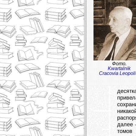
Фото.
Kwartalnik
Cracovia Leopoli
десятк
приве
сохран
никако
распор
далее 
томов