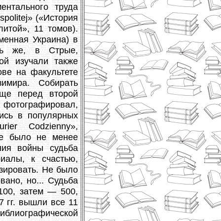
ентального труда
spolitej» («История
итой», 11 томов).
менная Украина) в
сь же, в Стрые,
рой изучали также
ове на факультете
зимира. Собирать
еще перед второй
 фотографировал,
лись в популярных
rier Codzienny»,
же было не менее
ния войны судьба
иалы, к счастью,
изировать. Не было
вано, но... Судьба
100, затем — 500,
7 гг. вышли все 11
иблиографической