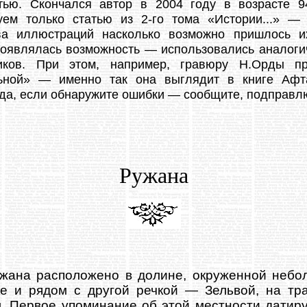
тью. Скончался автор в 2004 году в возрасте 9
уем только статью из 2-го тома «Истории...» —
ва иллюстраций насколько возможно пришлось их
появлялась возможность — использовались аналогич
ников. При этом, например, гравюру Н.Орды п
ьной» — именно так она выглядит в книге Афт
да, если обнаружите ошибки — сообщите, подправл
Ружана
жана расположено в долине, окруженной небо
е и рядом с другой речкой — Зельвой, на тр
. Первое упоминание об этой местности датиру