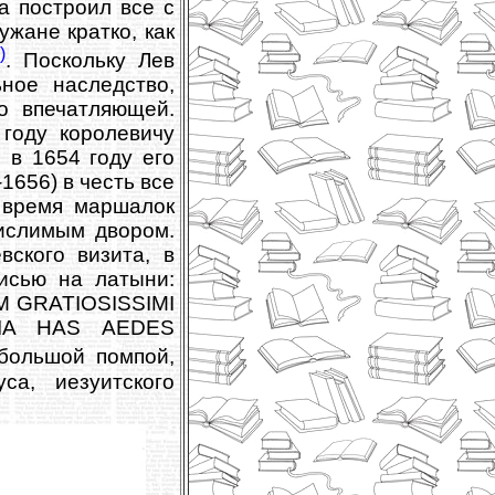
а построил все с
жане кратко, как
)
. Поскольку Лев
ное наследство,
о впечатляющей.
году королевичу
 в 1654 году его
656) в честь все
 время маршалок
ислимым двором.
вского визита, в
исью на латыни:
M GRATIOSISSIMI
IA HAS AEDES
 большой помпой,
а, иезуитского