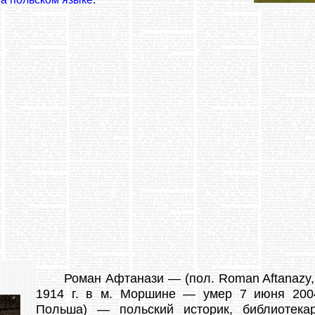
Роман Афтанази — (пол. Roman Aftanazy,
1914 г. в м. Моршине — умер 7 июня 2004 
Польша) — польский историк, библиотекар