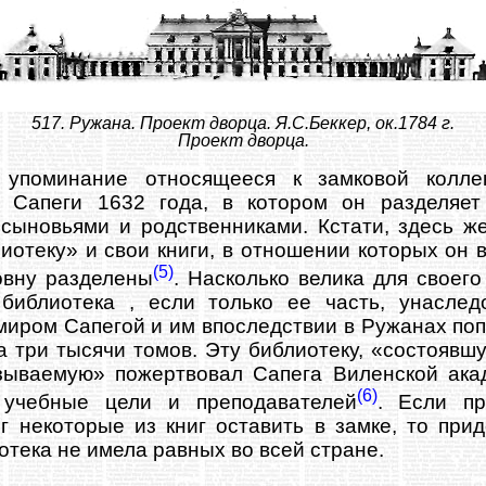
517. Ружана. Проект дворца. Я.С.Беккер, ок.1784 г.
Проект дворца.
 упоминание относящееся к замковой колле
 Сапеги 1632 года, в котором он разделяе
сыновьями и родственниками. Кстати, здесь ж
иотеку» и свои книги, в отношении которых он 
(5)
овну разделены
. Насколько велика для своег
библиотека , если только ее часть, унаслед
иром Сапегой и им впоследствии в Ружанах поп
 три тысячи томов. Эту библиотеку, «состоявшу
зываемую» пожертвовал Сапега Виленской акад
(6)
учебные цели и преподавателей
. Если пр
г некоторые из книг оставить в замке, то прид
тека не имела равных во всей стране.