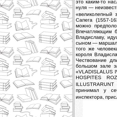
это каким-то на
нуля — неизвест
«великолепный 
Сапега (1557-1
можно предполо
Впечатляющим б
Владиславу, иду
сыном — маршалк
того же челове
короля Владисл
Чествование дли
большом зале з
«
VLADISLALUS I
HOSPITES RO
ILLUSTRARUNT 
принимал у се
инспектора, прис