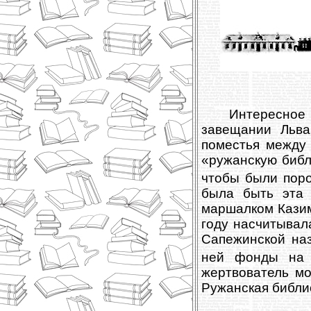
Интересное
завещании Льва
поместья между 
«ружанскую библ
чтобы были пор
была быть эта 
маршалком Казим
году насчитывала
Сапежинской на
ней фонды на 
жертвователь мо
Ружанская библио