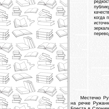
редкос
публик
качест
когда 
источ
зеркал
перево
Местечко Ру
на речке Ружанк
Бреста в Слоним