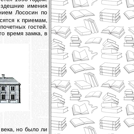
 здешние имения
нием Лососин по
ятся к приемам,
почетных гостей.
то время замка, в
века, но было ли