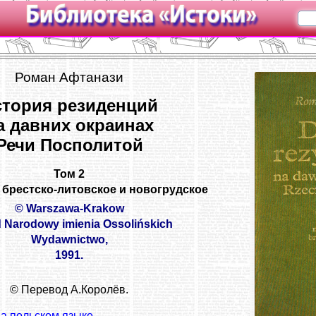
Роман Афтанази
стория резиденций
а давних окраинах
Речи Посполитой
Том 2
брестско-литовское и новогрудское
© Warszawa-Krakow
 Narodowy imienia Ossolińskich
Wydawnictwo,
1991.
© Перевод А.Королёв.
на польском языке
.