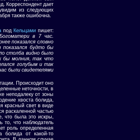
д. Корреспондент дает
 увидим из следующих
кабря также ошибочна.
а
под
Кельцами
пишет:
Богоматери в 7 час.
рнее показался словно
ы показался будто бы
оло столба видно было
ак бы молния, так что
елался голубым и так
 нас были свидетелями
тации. Происходит оно
деленные неточности, в
же неподалеку от зоны
юдение хвоста болида,
я красный свет в виде
ся раскаленной частью
, что была это искры,
ь то, что наблюдатель
ает роль определенная
а болида от какой-то
рита. В данном случае