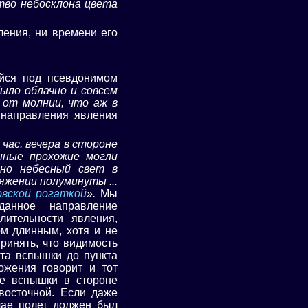
тво небосклона цвета
ления, ни времени его
ийся под псевдонимом
было облачно и совсем
 от молнии, что аж в
 направления явления
 час. вечера в стороне
нные прохожие могли
дно небесный свет в
яжении полуминуты ...
вской рогаткой
»
.
Мы
данное направление
ительности явления,
м длинным, хотя и не
ринять, что видимость
кта вспышки до пункта
ожения говорит и тот
ие вспышки в стороне
восточной. Если даже
чае полет должен был