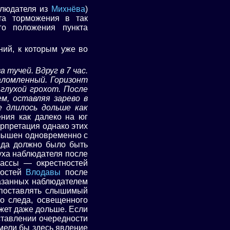
блюдателя из
Михнёва
)
та торможения в так
го положения пункта
ний, к которым уже во
 тучей. Вдруг в 7 час.
заломленный. Горизонт
 глухой грохот. После
м, оставляя зарево в
е длилось дольше как
ния как далеко на юг
рпретация однако этих
слышен одновременно с
ида должно было быть
уха наблюдателя после
рассы — окрестностей
ностей
Влодавы
после
казанных наблюдателем
опоставлять слышимый
о следа, освещенного
ожет даже дольше. Если
ставлении очередности
мели бы здесь явление