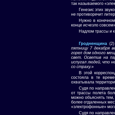
так называемого «элек
Генезис этих звук
не противоречит литер
Нужно в конечном
конце исчезло совсем»
Надлом трассы и 
Гродненщина
(2)
пятницу 7 декабря в
горел дом одного ме
свет. Осветив на па
испугал людей, что н
со страху.
»
В этой корреспон
состояла в те време
охватывала территори
Судя по направлен
от трассы полета бол
можно объяснять тем,
более отдаленных мес
«электрофонные» могл
Судя по направлен