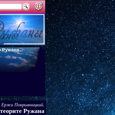
 Ружана...
Ержи Покрывницкий.
теорите Ружана