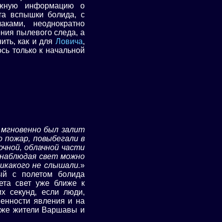
жную информацию о
та вспышки болида, с
аками, неоднократно
ния пылевого следа, а
ить, как и для
Ловича
,
сь только к начальной
 мгновенно был залит
 пожар, повыбегали в
очной, облачной части
о наблюдая свет можно
икакого не слышали.
»
ый с полетом болида
ета свет уже ближе к
х секунд, если люди,
енности явления и на
акже жители Варшавы и