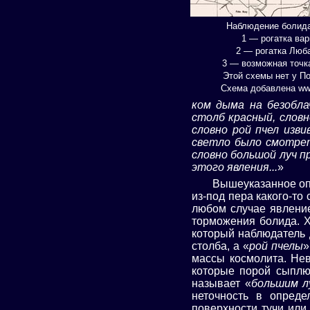
Наблюдение болида
1 — рогатка ва
2 — рогатка Люб
3 — возможная точк
Этой схемы нет у П
Схема добавлена www
ком дыма на безобла
столб красный, словн
словно рой пчел изви
светло было смотрет
словно большой луч п
этого явления...
»
Вышеуказанное оп
из-под пера какого-то
любом случае явлени
торможения болида. Х
который наблюдатель 
столба, а «
рой пчелы
»
массы космолита. Нев
которые порой сыплют
называет «
большим л
неточность в опреде
поверхности тучи или