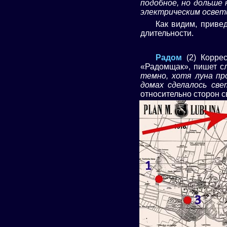
подобное, но дольше
электрическим осве
Как видим, приве
длительности.
Радом
(2) Корре
«Радомщак», пишет с
темно, хотя луна пр
домах сделалось све
относительно сторон с