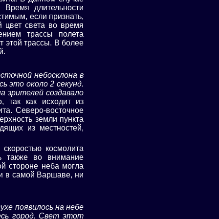
. Время длительности
тимым, если признать,
 цвет света во время
ением трассы полета
 этой трассы. В более
й.
восточной небосклона в
ь это около 2 секунд.
на зрителей создавало
, так как исходит из
ита. Северо-восточное
ерхность земли пункта
дящих из местностей,
 скоростью космолита
ь также во внимание
ой стороне неба могла
ни в самой Варшаве, ни
ухе появилось на небе
есь город. Свет этот