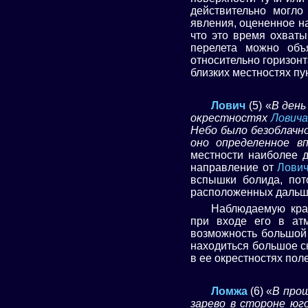
действительно могло
явления, оцененное н
что это время охват
перелета можно объ
относительно горизонт
близких местностях пу
Лович
(5) «
В день
окрестностях
Ловича
Небо было безоблачно
оно определенное в
местности наиболее д
направление от
Лови
вспышки болида, пот
расположенных дальше
Наблюдаемую кра
при входе его в ат
возможность большой 
находиться большое ск
в ее окрестностях пол
Ломжа
(6) «
В прош
зарево в стороне юг