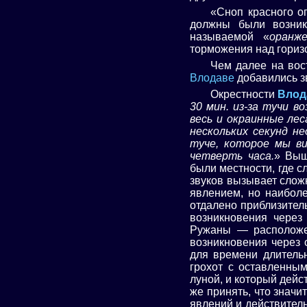
«Сноп красного ог
должны были возник
называемой «
оранже
торможения над гориз
Чем далее на вос
Влодаве
добавились з
Окрестности
Влод
30 мин. из-за тучи в
весь и окраинные лес
нескольких секунд н
туче, которое мы ви
четверть часа.
» Выш
были местности, где 
звуков вызывает слож
явлением, но наибол
отдалено приблизител
возникновения через
Ружаны — расположен
возникновения через 
для времени длитель
грохот с оставленны
луной, и который дейс
же принять, что знач
явлений и действител