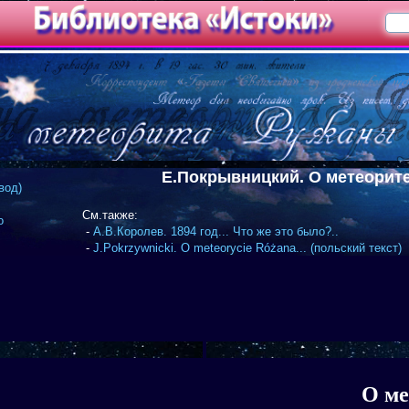
Е.Покрывницкий. О метеорите
вод)
См.также:
о
-
А.В.Королев. 1894 год... Что же это было?..
-
J.Pokrzywnicki. O meteorycie Różana... (польский текст)
О ме