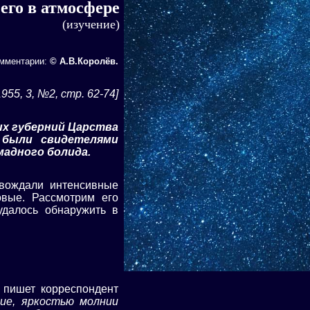
его в атмосфере
(изучение)
омментарии:
© А.В.Королёв.
1955, 3, №2
,
стр
.
62
-7
4
]
рых губерний Царства
 были свидетелями
мадного болида.
овождали интенсивные
овые. Рассмотрим его
удалось обнаружить в
пишет корреспондент
ние, яркостью молнии