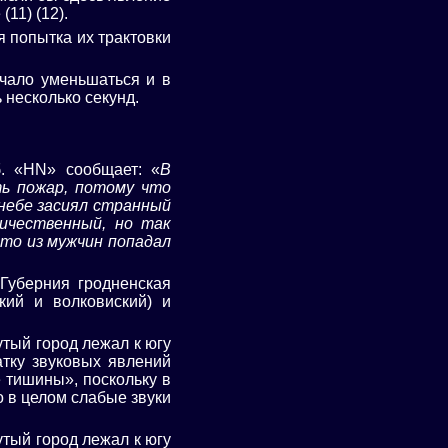
11) (12).
я попытка их трактовки
ачало уменьшаться и в
 несколько секунд.
б. «HN» сообщает: «
В
ть пожар, потому что
небе засиял странный
личественный, но так
кто из мужчин попадал
 Губерния гродненская
кий и волковиский) и
тый город лежал к югу
атку звуковых явлений
 тишины», поскольку в
 в целом слабые звуки
тый город лежал к югу