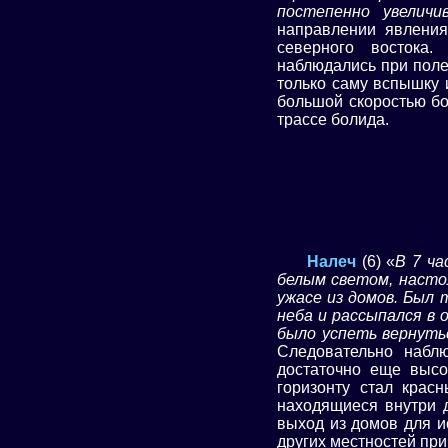
постепенно увеличив
направлении явления
северного востока.
наблюдались при поле
только саму вспышку 
большой скоростью бо
трассе болида.
Налеч
(6) «
В 7 ча
белым светом, насто
ужасе из домов. Был 
неба и рассыпался в 
было успеть вернуть
Следовательно набл
достаточно еще высо
горизонту стал крас
находящиеся внутри 
выход из домов для и
других местностей при