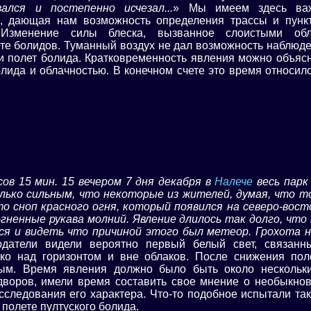
ался и постепенно исчезал...
» Мы имеем здесь ва
, дающая нам возможность определения трассы и пунк
 Изменение силы блеска, вызванное слоистыми обл
те болидов. Туманный воздух не дал возможность наблюде
и полет болида. Кратковременность явления можно объясн
лида и облачностью. В конечном счете это время относило
сов 15 мин. 15 вечером 7 дня декабря в
Налече
весь парк
лько сильным, что некоторые из жителей, думая, что то
то сноп красного огня, который появился на северо-вост
огненные рукава молний. Явление длилось так долго, чт
ся и видеть что причиной этого был метеор. Грохота н
юдатели видели вероятно первый белый свет, связанн
ко над горизонтом и вне облаков. После снижения пол
ным. Время явления должно было быть около нескольки
дворов, имели время составить свое мнение о необыкнов
сследования его характера. Что-то подобное испытали т
 полете пултуского болида.