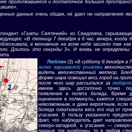
 нее продолжавшееся и достаточное большое пространс
тившее
».
денные данные очень общие, не дают ни направления яв
спондент «Газеты Святечней» из Свидловча, скрывающ
ледующее: «
В пятницу 7 декабря в 6 час. вечера, когда 
облескивала, в мгновение на всем небе засияло так как
тло. Длилось это секунды 3
». И вновь не определены
вета.
Люблин
(3) «
В субботу 8 декабря в 7
лични варшавской рогатки
многочисле
видеть величественный метеор. Бле
форме шара освещал весь город на прот
после чего шар рассыпался за
любарто
имеем здесь достаточно точно по
появления и полета болида. Время дл
оцененное в полминуты, кажется слишко
невозможным, и даже вероятным, если п
болида охватывала весь его ход от пун
угасания. В пользу указанного предпол
факт, что наблюдатель дает направлен
северо-западной, а угасания — северо-
данные эти ошибочны, то в любом слу