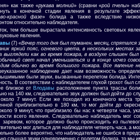
ня» как также «
рукава молний
» (сравни «
рой пчелы
» на
нуть в конечной стадии явления в результате эффек
во-красной фазе
» болида а также вследствие низко
онтом относительно наблюдателя.
ток, тем больше вырастала интенсивность световых явле
вуковые явления.
авы
(7) «
Вечер того дня был туманен, месяц, спрятался за
озник яркий пояс, огневого цвета, в нескольких местах 
а выглядели как во время пожара, в воздухе слышен был
еобычный свет начал уменьшаться и в конце исчез совсе
дим обычно во время большого пожара. Все явление н
еуказанное наблюдение дает нам возможность определе
слышимыми были звуки, вызванные перелетом болида. Инте
ность. В соответствии с наблюдателем глухой грохот был 
ее близкое от
Влодавы
расположение пункта трассы бол
ьно на 140 км, следовательно звук должен был дойти до сл
 около 7 минут. Если же походил из конечного места т
ной приблизительно в 180 км, то мог дойти до окрес
около 9 минут, что приблизило бы нас к четверти часа, у
ности всего явления. Следовательно наблюдатель мог с
м заревом, которое должно было происходить из пылевог
твительно мог длиться для наблюдателя четверть часа, а м
ительно более вероятно, что наблюдатель не ошибся в пред
ьно слышал звуки одновременно с полетом болида, то мы и