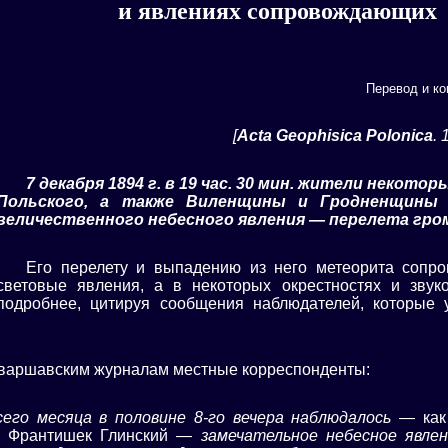
и явлениях сопровождающих 
Перевод и к
[
Acta Geophisica Polonica
.
7 декабря 1894 г. в 19 час. 30 мин. жители некото
Польского, а также Виленщины и Гродненщины
величественного небесного явления — перелета гро
Его перелету и выпадению из него метеорита сопр
световые явления, а в некоторых окрестностях и звук
подробнее, цитируя сообщения наблюдателей, которые 
 варшавским журналам местные корреспонденты:
сего месяца в половине 8-го вечера наблюдалось
— как 
» Франтишек Глинский —
замечательное небесное явле