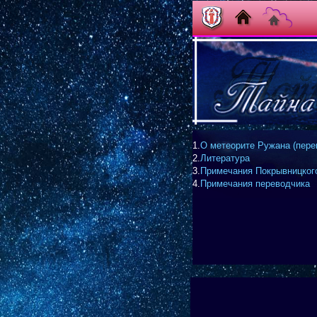
1.
О метеорите Ружана (пере
2.
Литература
3.
Примечания Покрывницког
4.
Примечания переводчика