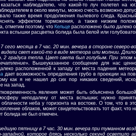
 казаться наблюдателю, что какой-то луч полетел на юг
аблюдателем в около минуты, можно счесть возможно допус
ывало также время продолжения пылевого следа. Красный
яснять эффектом торможения, а также низким полож
а, отметим поэтому, что
Кельце
расположено было далеко от
нкта вспышки расцветка болида была белой или голубовато
 7 сего месяца в 7 час. 20 мин. вечера в стороне северо-
видели свет какой-то в виде метеора или молнии. Длилос
, 2 градуса тепла. Цвет света был голубым. При этом 
печатление
». Вышеуказанное сообщение для нас ценно
алеко расположенной к западу от места падения метеор
ча
дает возможность определения грубо в проекции на пов
ому как я не нашел до сих пор никаких сведений, исхо
 на запад.
тковременность явления может быть объяснена большой
мосферу неподалеку от места вспышки; нужно принят
облачности неба у горизонта на востоке. О том, что в эт
опление облаков, может свидетельствовать тот факт, что 
ет болида не был отмечен.
едшую пятницу в 7 час. 30 мин. вечера при туманном возд
о-западной, которое длясь несколько секунд осветило в