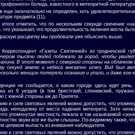
трофонного» болида, известного в метеоритной литературе (
ов еще окончательно не определен, хоть удовлетворительна
атуре предмета (11).
 итоге отметить, что по нескольким секунде свечение «н
, что указывает, что продолжительность явления могла быть
красную расцветку мы пробовали уже объяснить выше.
 Корреспондент «Газеты Святечней» из гродненской гу
ечером тысячи людей побежали за город, чтобы увиде
щанина. В этот момент с северной стороны на облачном 
ру секунд землю и небеса внезапно исчез. Вид был ве
есколько женщин потеряли сознание и упали, и даже кое-
денции не сообщается, о каком городе здесь идет речь.
на из 9 уездов (в том брестский, слонимский, пружанс
ю с южной стороны аж до Припяти.
ию и силе световых явлений можно допустить, что упомяну
ида, неподалеку от места падения метеорита. Зато нехв
 что упомянутая местность лежала в так называемой «зоне
тностях звуки все же были слышны. По-видимому также, что
и целиком выпасть из внимания наблюдателя.
ию и силе световых явлений можно допустить, что упомяну