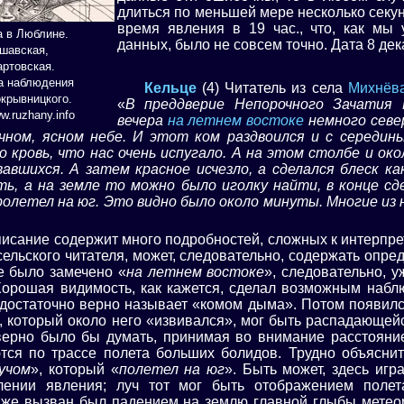
длиться по меньшей мере несколько секун
время явления в 19 час., что, как мы
 в Люблине.
данных, было не совсем точно. Дата 8 де
ршавская,
артовская.
а наблюдения
Кельце
(4) Читатель из села
Михнёв
окрывницкого.
«
В преддверие Непорочного Зачатия 
.ruzhany.info
вечера
на летнем востоке
немного севе
чном, ясном небе. И этот ком раздвоился и с середин
о кровь, что нас очень испугало. А на этом столбе и ок
вавшихся. А затем красное исчезло, а сделался блеск к
ь, а на земле то можно было иголку найти, в конце сд
ролетел на юг. Это видно было около минуты. Многие из
исание содержит много подробностей, сложных к интерпре
 сельского читателя, может, следовательно, содержать опре
е было замечено «
на летнем востоке
», следовательно, у
орошая видимость, как кажется, сделал возможным набл
достаточно верно называет «комом дыма». Потом появилс
, который около него «извивался», мог быть распадающей
ерно было бы думать, принимая во внимание расстояние
ся по трассе полета больших болидов. Трудно объяснит
учом
», который «
полетел на юг
». Быть может, здесь игр
лении явления; луч тот мог быть отображением полет
 же вызван был падением на землю главной глыбы метео