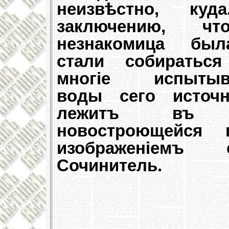
неизвѣстно, к
заключению, ч
незнакомица бы
стали собирать
многіе испытыва
воды сего источн
лежитъ въ 
новостроющейся
изображеніемъ 
Сочинитель.