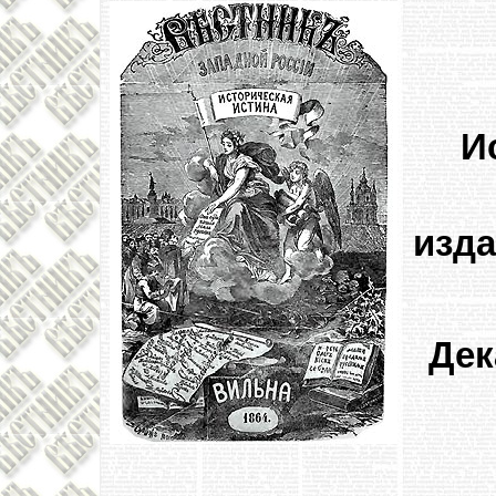
И
изда
Дек