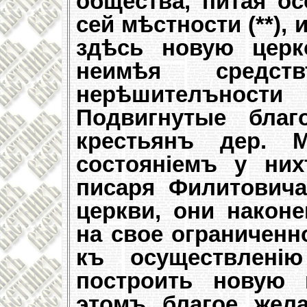
общества, питая ос
сей мѣстности (**),
здѣсь новую церк
неимѣя средст
нерѣшителъно
Подвигнутые благ
крестьянъ дер. М
состояніемъ у ни
писаря Филитовича
церкви, они након
на свое ограниченн
къ осуществлені
построить новую 
этомъ благое жела