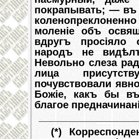
покрапывать; — въ 
коленопреклоненно
моленіе объ освящ
вдругъ просіяло 
народъ не видѣл
Невольно слеза рад
лица присутст
почувствовали явно
Божіе, какъ бы в
благое предначинані
_________________
(*) Корреспонд