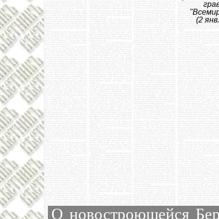
грав
"Всеми
(2 янв
О новостроющейся Бер