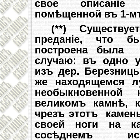
свое описаніе 
помѣщенной въ 1-мъ
(**) Существу
преданіе, что б
построена была
случаю: въ одно у
изъ дер. Березницы
же находящемся л
необыкновенной 
великомъ камнѣ, к
чрезъ этотъ каме
своей ноги на к
сосѣднемъ ист