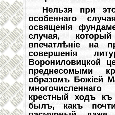
Нельзя при эт
особеннаго случ
освященія фундам
случая, которы
впечатлѣніе на п
совершенія лит
Ворониловицкой це
преднесомыми кр
образомъ Божіей М
многочисленнаг
крестный ходъ къ
былъ, какъ почт
пасмурный, даже