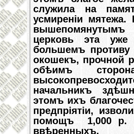
служила на памя
усмиреніи мятежа.
вышепомянутымъ 
церковь эта уже 
большемъ противу
окошекъ, прочной 
обѣимъ сторо
высокопревосхо
начальникъ здѣшн
этомъ ихъ благоче
предпріятіи, изво
помощъ 1,000 р. 
ввѣ
ренныхъ.