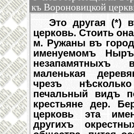
къ Вороновицкой церкв
Это другая (*)
церковь. Стоить он
м. Ружаны въ горо
именуемомъ Ныръ
незапамятныхъ в
маленькая деревя
чрезъ нѣскольк
печальный видъ п
крестьяне дер. Бе
церковь эта имен
другихъ окрестны