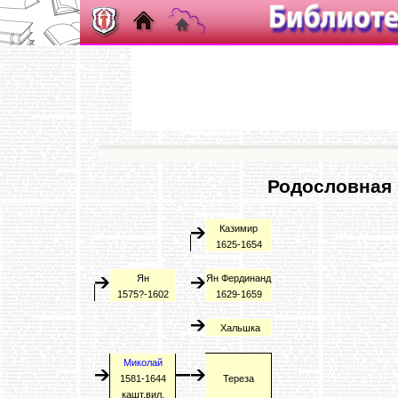
Родословная 
Казимир
1625-1654
Ян
Ян Фердинанд
1575?-1602
1629-1659
Хальшка
Миколай
1581-1644
Тереза
кашт.вил.