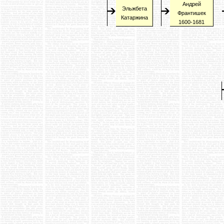
Андрей
Эльжбета
Франтишек
Катаржина
1600-1681