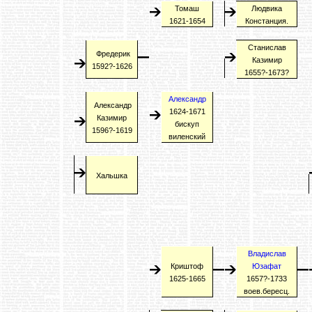
Томаш
Людвика
1621-1654
Констанция.
Станислав
Фредерик
Казимир
1592?-1626
1655?-1673?
Александр
Александр
1624-1671
Казимир
бискуп
1596?-1619
виленский
Хальшка
Владислав
Криштоф
Юзафат
1625-1665
1657?-1733
воев.бересц.