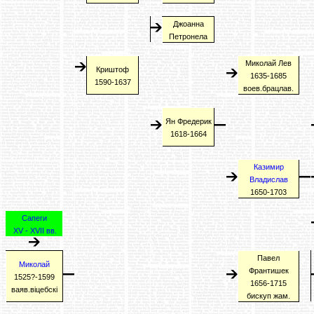
Джоанна
Петронела
Миколай Лев
Криштоф
1635-1685
1590-1637
воев.брацлав.
Ян Фредерик
1618-1664
Казимир
Владислав
1650-1703
Сапеги
XV - XVII
вв.
Павел
Миколай
Франтишек
1525?-1599
1656-1715
ваяв.віцебскі
бискуп жам.